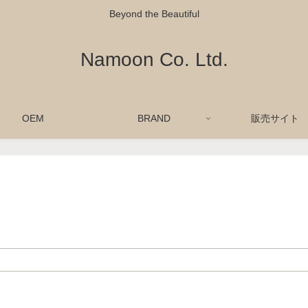
Beyond the Beautiful
Namoon Co. Ltd.
OEM
BRAND
販売サイト