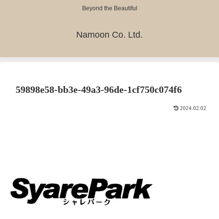
Beyond the Beautiful
Namoon Co. Ltd.
59898e58-bb3e-49a3-96de-1cf750c074f6
2024.02.02