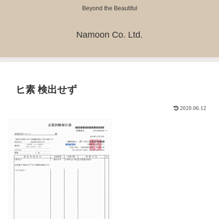
Beyond the Beautiful
Namoon Co. Ltd.
ヒ素 検出せず
2020.06.12